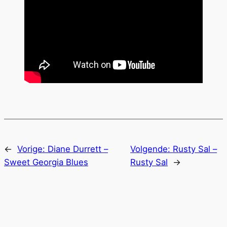
←
Vorige:
Diane Durrett –
Volgende:
Rusty Sal –
Sweet Georgia Blues
Rusty Sal
→