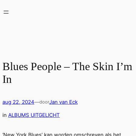
Ga
naar
de
inhoud
Blues People – The Skin I’m
In
aug 22, 2024
—
Jan van Eck
door
in
ALBUMS UITGELICHT
‘New York Blues’ kan worden omschreven als het