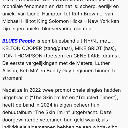
mondiale fenomeen en dat het is: scherp, eerlijk en
uniek. Van Lionel Hampton tot Ruth Brown … van
Michael Hill tot King Solomon Hicks – New York kan
zijn eigen unieke blueservaring claimen.
BLUES People
is een bluesband uit NY/NJ met…
KELTON COOPER (zang/gitaar), MIKE GRIOT (bas),
RON THOMPSON (toetsen) en GENE LAKE (drums).
De eerste vergelijkingen met de Meters, Luther
Allison, Keb Mo’ en Buddy Guy beginnen binnen te
stromen!
Nadat ze in 2022 twee promotionele singles hadden
uitgebracht (“The Skin I’m In” en “Troubled Times”),
heeft de band in 2024 in eigen beheer hun
debuutalbum “The Skin I’m In” uitgebracht. Deze
doorgewinterde veteranen hun geld waard; als
individuele sidemannen hebben ze een who’s-who