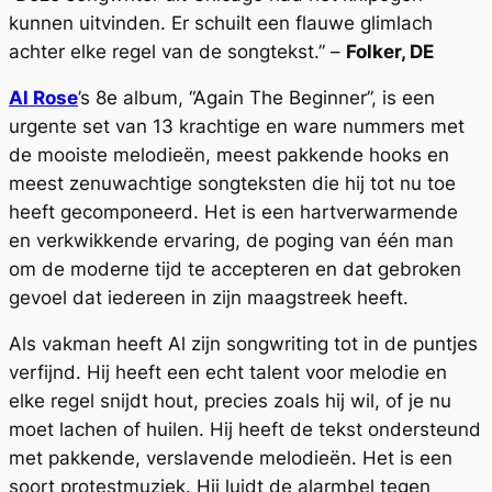
kunnen uitvinden. Er schuilt een flauwe glimlach
achter elke regel van de songtekst.” –
Folker, DE
Al Rose
’s 8e album, “Again The Beginner”, is een
urgente set van 13 krachtige en ware nummers met
de mooiste melodieën, meest pakkende hooks en
meest zenuwachtige songteksten die hij tot nu toe
heeft gecomponeerd. Het is een hartverwarmende
en verkwikkende ervaring, de poging van één man
om de moderne tijd te accepteren en dat gebroken
gevoel dat iedereen in zijn maagstreek heeft.
Als vakman heeft Al zijn songwriting tot in de puntjes
verfijnd. Hij heeft een echt talent voor melodie en
elke regel snijdt hout, precies zoals hij wil, of je nu
moet lachen of huilen. Hij heeft de tekst ondersteund
met pakkende, verslavende melodieën. Het is een
soort protestmuziek. Hij luidt de alarmbel tegen