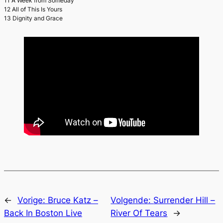
11 A Week from Someday
12 All of This Is Yours
13 Dignity and Grace
←
Vorige:
Bruce Katz –
Volgende:
Surrender Hill –
Back In Boston Live
River Of Tears
→