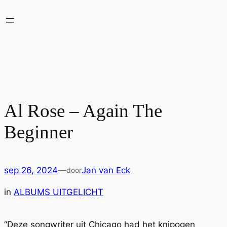
Ga
naar
de
inhoud
Al Rose – Again The
Beginner
sep 26, 2024
—
Jan van Eck
door
in
ALBUMS UITGELICHT
“Deze songwriter uit Chicago had het knipogen