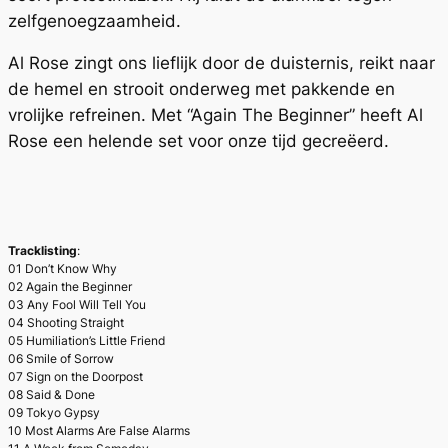
zelfgenoegzaamheid.
Al Rose zingt ons lieflijk door de duisternis, reikt naar
de hemel en strooit onderweg met pakkende en
vrolijke refreinen. Met “Again The Beginner” heeft Al
Rose een helende set voor onze tijd gecreëerd.
Tracklisting
:
01 Don’t Know Why
02 Again the Beginner
03 Any Fool Will Tell You
04 Shooting Straight
05 Humiliation’s Little Friend
06 Smile of Sorrow
07 Sign on the Doorpost
08 Said & Done
09 Tokyo Gypsy
10 Most Alarms Are False Alarms