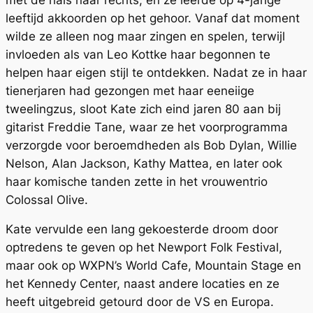
met de hals naar rechts, en ze leerde op 4-jarige
leeftijd akkoorden op het gehoor. Vanaf dat moment
wilde ze alleen nog maar zingen en spelen, terwijl
invloeden als van Leo Kottke haar begonnen te
helpen haar eigen stijl te ontdekken. Nadat ze in haar
tienerjaren had gezongen met haar eeneiige
tweelingzus, sloot Kate zich eind jaren 80 aan bij
gitarist Freddie Tane, waar ze het voorprogramma
verzorgde voor beroemdheden als Bob Dylan, Willie
Nelson, Alan Jackson, Kathy Mattea, en later ook
haar komische tanden zette in het vrouwentrio
Colossal Olive.
Kate vervulde een lang gekoesterde droom door
optredens te geven op het Newport Folk Festival,
maar ook op WXPN’s World Cafe, Mountain Stage en
het Kennedy Center, naast andere locaties en ze
heeft uitgebreid getourd door de VS en Europa.