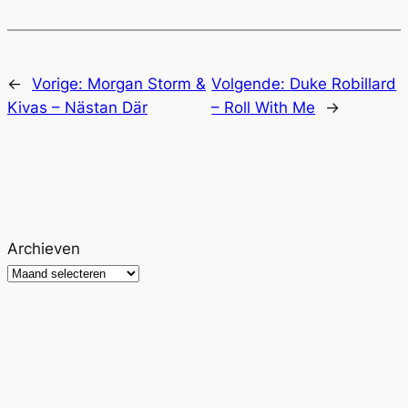
←
Vorige:
Morgan Storm &
Volgende:
Duke Robillard
Kivas – Nästan Där
– Roll With Me
→
Archieven