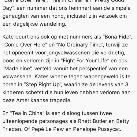
“Come Over Here”, “Tea In China” en “Pretty Good
Day”, een nummer dat ons herinnert aan de simpele
geneugten van een hond, inclusief zijn verzoek om
een ​​dagelijkse wandeling.
Kate beurt ons ook op met nummers als “Bona Fide”,
“Come Over Here” en “No Ordinary Time”, terwijl ze
het opneemt voor jongvolwassenen die verdrietig,
boos en verloren zijn in “Fight For Your Life” en ook
“Madeleine”, verteld vanuit het perspectief van een
volwassene. Kates woede tegen wapengeweld is te
horen in “Step Right Up”, waarin ze de levens van 3
kinderen schetst die hun leven hebben verloren aan
deze Amerikaanse tragedie.
En “Tea In China” is een dialoog tussen twee
uiteenlopende personages als Rhett Butler en Betty
Friedan. Of Pepé Le Pew en Penelope Pussycat.