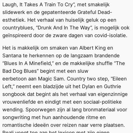
Laugh, It Takes A Train To Cry”, met smakelijk
slidewerk en de gepatenteerde Grateful Dead-
esthetiek. Het verhaal van huiselijk geluk op een
countryblues, “Drunk And In The Way”, is mogelijk ook
geïnspireerd door de zware dagen van covid-isolatie.
Het is makkelijk om smaken van Albert King en
Santana te herkennen op de langzaam brandende
“Blues In A Minefield,” en de makkelijke shuffle “The
Bad Dog Blues” begint met een sluw
eerbetoon aan Magic Sam. Country two step, “Eileen
Left,” neemt een bladzijde uit het Dylan en Guthrie
songbook dat begint als het verhaal van eigenzinnige
vrouwenliefde en eindigt met een sociaal-politieke
wending. Spoorwegen zijn al lang bronmateriaal voor
songwriting met hun aanhoudende ritme en
romantische ideeën over reizen naar verre plaatsen.
Reali voegt toe aan het lexicon met zijn eigen