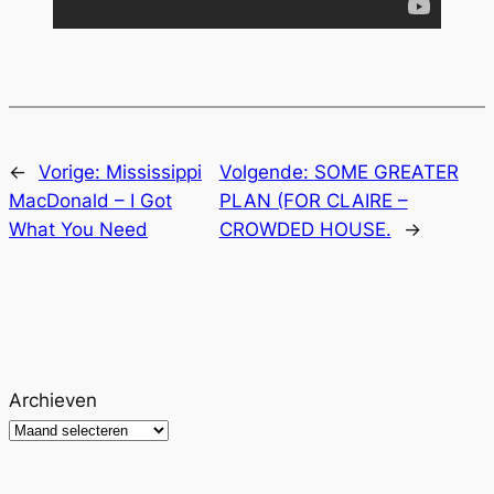
←
Vorige:
Mississippi
Volgende:
SOME GREATER
MacDonald – I Got
PLAN (FOR CLAIRE –
What You Need
CROWDED HOUSE.
→
Archieven