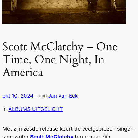
Scott McClatchy – One
Time, One Night, In
America
okt 10, 2024
—
Jan van Eck
door
in
ALBUMS UITGELICHT
Met zijn zesde release keert de veelgeprezen singer-
songwriter
Scott McClatchy
terug naar zijn