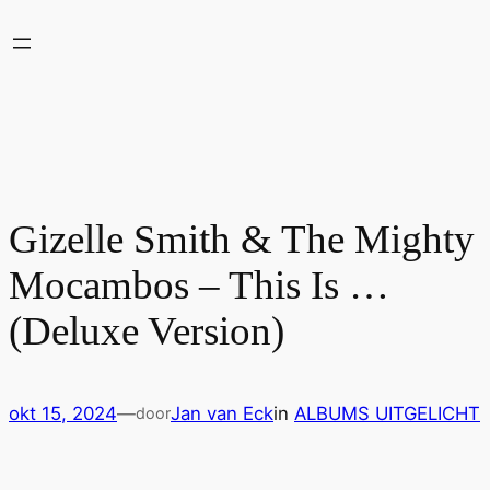
Ga
naar
de
inhoud
Gizelle Smith & The Mighty
Mocambos – This Is …
(Deluxe Version)
okt 15, 2024
—
Jan van Eck
in
ALBUMS UITGELICHT
door