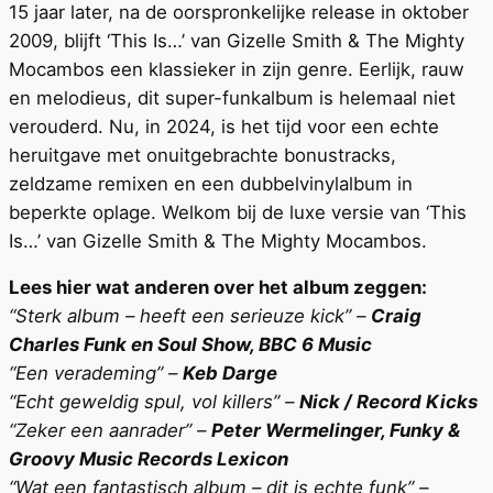
15 jaar later, na de oorspronkelijke release in oktober
2009, blijft ‘This Is…’ van Gizelle Smith & The Mighty
Mocambos een klassieker in zijn genre. Eerlijk, rauw
en melodieus, dit super-funkalbum is helemaal niet
verouderd. Nu, in 2024, is het tijd voor een echte
heruitgave met onuitgebrachte bonustracks,
zeldzame remixen en een dubbelvinylalbum in
beperkte oplage. Welkom bij de luxe versie van ‘This
Is…’ van Gizelle Smith & The Mighty Mocambos.
Lees hier wat anderen over het album zeggen:
“Sterk album – heeft een serieuze kick” –
Craig
Charles Funk en Soul Show, BBC 6 Music
“Een verademing” –
Keb Darge
“Echt geweldig spul, vol killers” –
Nick / Record Kicks
“Zeker een aanrader” –
Peter Wermelinger, Funky &
Groovy Music Records Lexicon
“Wat een fantastisch album – dit is echte funk” –