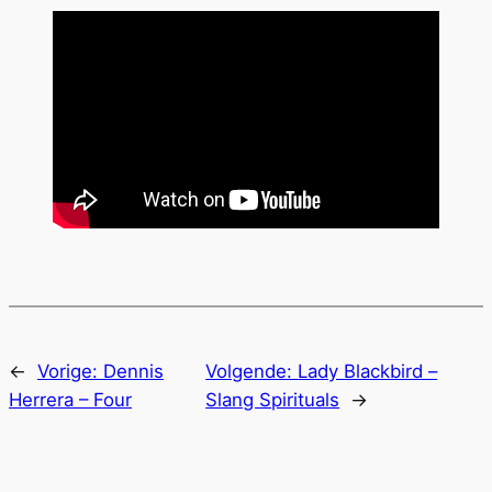
←
Vorige:
Dennis
Volgende:
Lady Blackbird –
Herrera – Four
Slang Spirituals
→