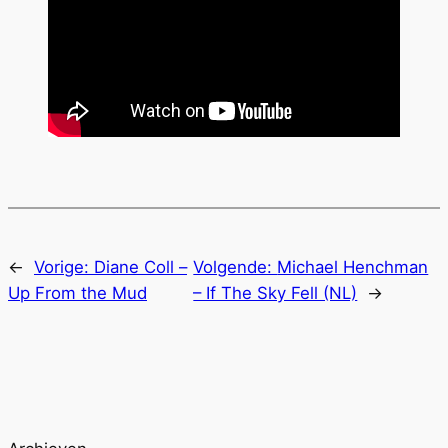
←
Vorige:
Diane Coll –
Volgende:
Michael Henchman
Up From the Mud
– If The Sky Fell (NL)
→