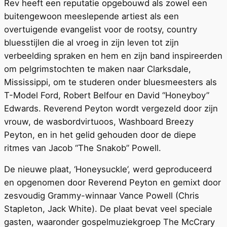
Rev heeft een reputatie opgebouwd als zowel een
buitengewoon meeslepende artiest als een
overtuigende evangelist voor de rootsy, country
bluesstijlen die al vroeg in zijn leven tot zijn
verbeelding spraken en hem en zijn band inspireerden
om pelgrimstochten te maken naar Clarksdale,
Mississippi, om te studeren onder bluesmeesters als
T-Model Ford, Robert Belfour en David “Honeyboy”
Edwards. Reverend Peyton wordt vergezeld door zijn
vrouw, de wasbordvirtuoos, Washboard Breezy
Peyton, en in het gelid gehouden door de diepe
ritmes van Jacob “The Snakob” Powell.
De nieuwe plaat, ‘Honeysuckle’, werd geproduceerd
en opgenomen door Reverend Peyton en gemixt door
zesvoudig Grammy-winnaar Vance Powell (Chris
Stapleton, Jack White). De plaat bevat veel speciale
gasten, waaronder gospelmuziekgroep The McCrary