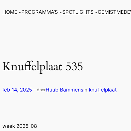
Ga
HOME
PROGRAMMA’S
SPOTLIGHTS
GEMIST
MEDE
naar
de
inhoud
Knuffelplaat 535
feb 14, 2025
—
Huub Bammens
in
knuffelplaat
door
week 2025-08