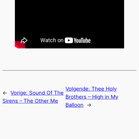
Volgende:
Thee Holy
←
Vorige:
Sound Of The
Brothers – High in My
Sirens – The Other Me
Balloon
→