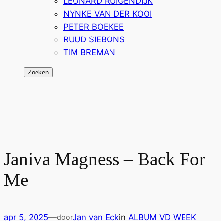
LEONARD RUIGENDIJK
NYNKE VAN DER KOOI
PETER BOEKEE
RUUD SIEBONS
TIM BREMAN
Zoeken
Zoeken
Janiva Magness – Back For
Me
apr 5, 2025
—
Jan van Eck
in
ALBUM VD WEEK
door