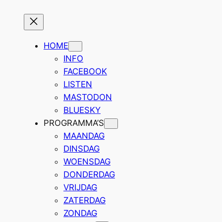
Ga
naar
de
HOME
inhoud
INFO
FACEBOOK
LISTEN
MASTODON
BLUESKY
PROGRAMMA’S
MAANDAG
DINSDAG
WOENSDAG
DONDERDAG
VRIJDAG
ZATERDAG
ZONDAG