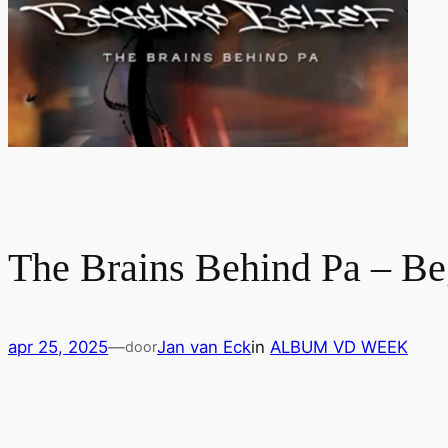
The Brains Behind Pa – Be
apr 25, 2025
—
Jan van Eck
in
ALBUM VD WEEK
door