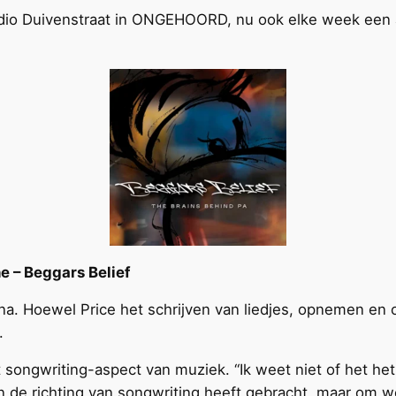
 Radio Duivenstraat in ONGEHOORD, nu ook elke week ee
he – Beggars Belief
iana. Hoewel Price het schrijven van liedjes, opnemen en op
.
et songwriting-aspect van muziek. “Ik weet niet of het he
 in de richting van songwriting heeft gebracht, maar om w