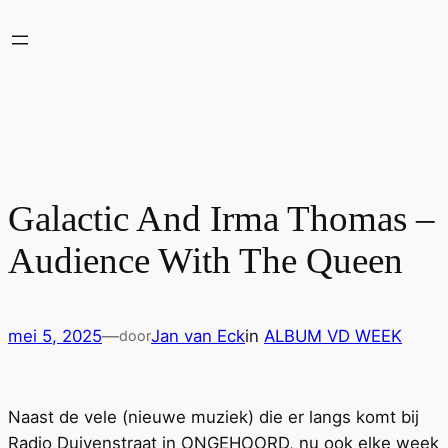
Ga
naar
de
inhoud
Galactic And Irma Thomas –
Audience With The Queen
mei 5, 2025
—
Jan van Eck
in
ALBUM VD WEEK
door
Naast de vele (nieuwe muziek) die er langs komt bij
Radio Duivenstraat in ONGEHOORD, nu ook elke week