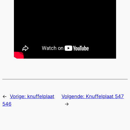
←
Vorige:
knuffelplaat
Volgende:
Knuffelplaat 547
546
→