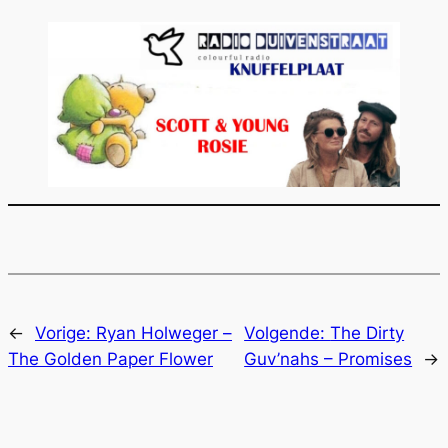
←
Vorige:
Ryan Holweger –
Volgende:
The Dirty
The Golden Paper Flower
Guv’nahs – Promises
→