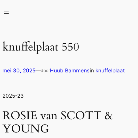
Ga
naar
de
inhoud
knuffelplaat 550
mei 30, 2025
—
Huub Bammens
in
knuffelplaat
door
2025-23
ROSIE van SCOTT &
YOUNG