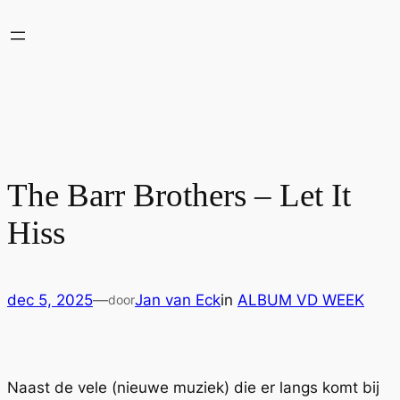
Ga
naar
de
inhoud
The Barr Brothers – Let It
Hiss
dec 5, 2025
—
Jan van Eck
in
ALBUM VD WEEK
door
Naast de vele (nieuwe muziek) die er langs komt bij