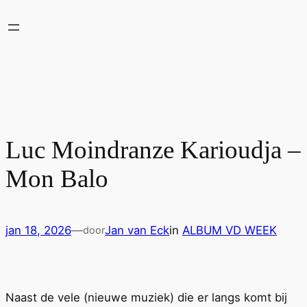
Ga
naar
de
inhoud
Luc Moindranze Karioudja –
Mon Balo
jan 18, 2026
—
Jan van Eck
in
ALBUM VD WEEK
door
Naast de vele (nieuwe muziek) die er langs komt bij