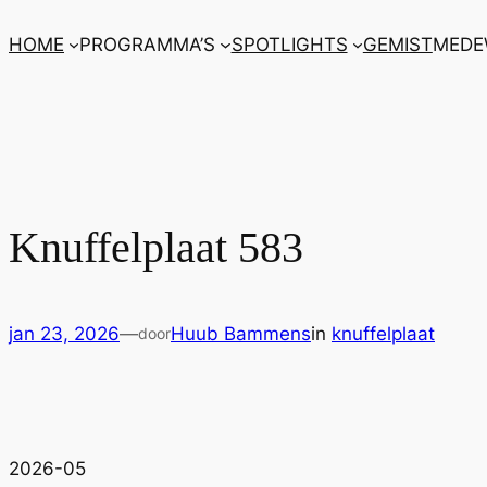
Ga
HOME
PROGRAMMA’S
SPOTLIGHTS
GEMIST
MEDE
naar
de
inhoud
Knuffelplaat 583
jan 23, 2026
—
Huub Bammens
in
knuffelplaat
door
2026-05