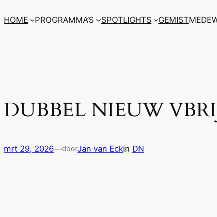
Ga
HOME
PROGRAMMA’S
SPOTLIGHTS
GEMIST
MEDEW
naar
de
inhoud
DUBBEL NIEUW VBRIJ
mrt 29, 2026
—
Jan van Eck
in
DN
door