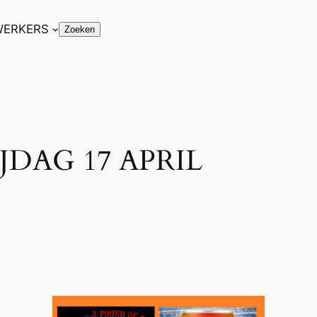
ERKERS
Zoeken
Zoeken
DAG 17 APRIL