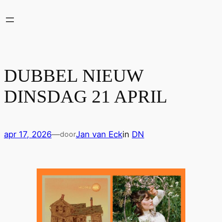
Ga
naar
de
inhoud
DUBBEL NIEUW
DINSDAG 21 APRIL
apr 17, 2026
—
Jan van Eck
in
DN
door