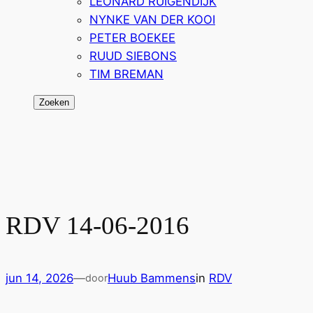
LEONARD RUIGENDIJK
NYNKE VAN DER KOOI
PETER BOEKEE
RUUD SIEBONS
TIM BREMAN
Zoeken
Zoeken
RDV 14-06-2016
jun 14, 2026
—
Huub Bammens
in
RDV
door