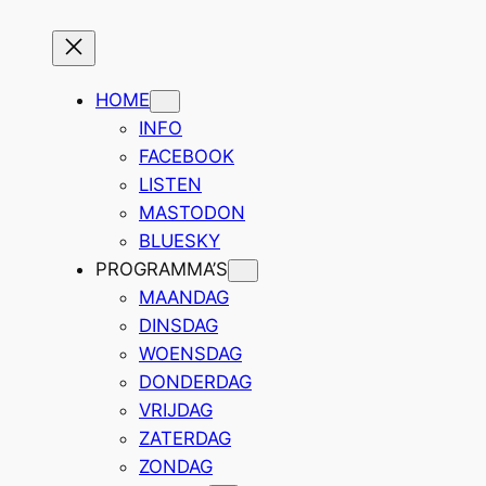
Ga
naar
de
HOME
inhoud
INFO
FACEBOOK
LISTEN
MASTODON
BLUESKY
PROGRAMMA’S
MAANDAG
DINSDAG
WOENSDAG
DONDERDAG
VRIJDAG
ZATERDAG
ZONDAG