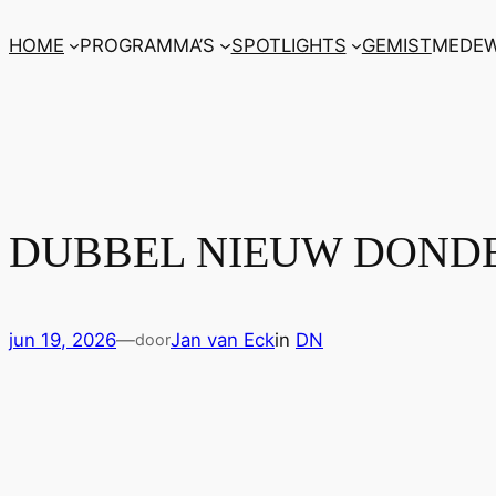
Ga
HOME
PROGRAMMA’S
SPOTLIGHTS
GEMIST
MEDEW
naar
de
inhoud
DUBBEL NIEUW DONDE
jun 19, 2026
—
Jan van Eck
in
DN
door