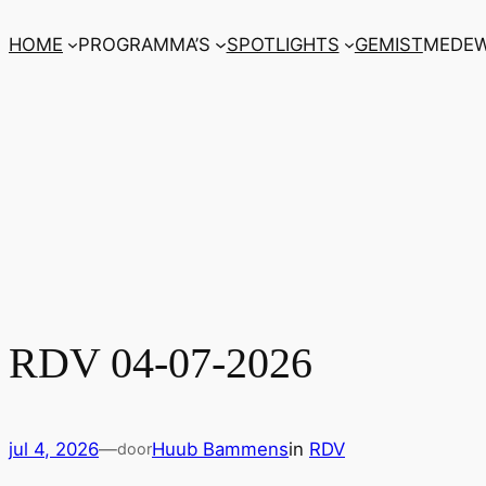
Ga
HOME
PROGRAMMA’S
SPOTLIGHTS
GEMIST
MEDEW
naar
de
inhoud
RDV 04-07-2026
jul 4, 2026
—
Huub Bammens
in
RDV
door