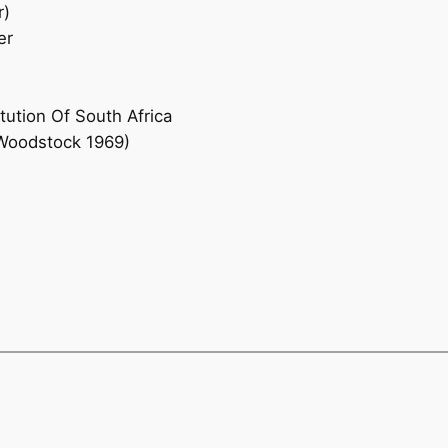
r)
er
ution Of South Africa
 Woodstock 1969)