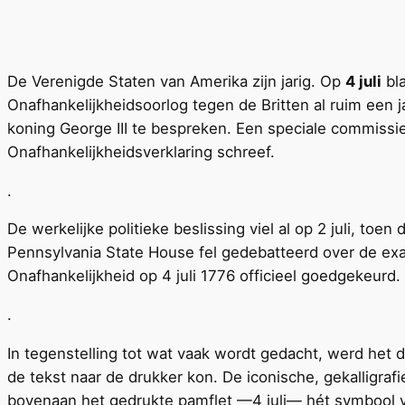
De Verenigde Staten van Amerika zijn jarig. Op
4 juli
bla
Onafhankelijkheidsoorlog tegen de Britten al ruim een
koning George III te bespreken. Een speciale commissi
Onafhankelijkheidsverklaring schreef.
.
De werkelijke politieke beslissing viel al op 2 juli, 
Pennsylvania State House fel gedebatteerd over de exac
Onafhankelijkheid op 4 juli 1776 officieel goedgekeurd.
.
In tegenstelling tot wat vaak wordt gedacht, werd het 
de tekst naar de drukker kon. De iconische, gekalligr
bovenaan het gedrukte pamflet —4 juli— hét symbool v