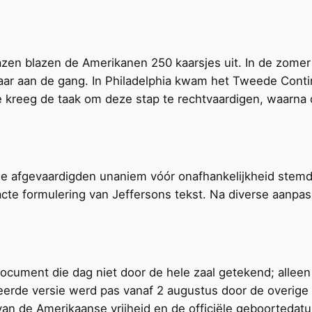
zen blazen de Amerikanen 250 kaarsjes uit. In de zome
 jaar aan de gang. In Philadelphia kwam het Tweede Cont
e kreeg de taak om deze stap te rechtvaardigen, waarna
toen de afgevaardigden unaniem vóór onafhankelijkheid st
te formulering van Jeffersons tekst. Na diverse aanpas
document die dag niet door de hele zaal getekend; allee
afieerde versie werd pas vanaf 2 augustus door de over
an de Amerikaanse vrijheid en de officiële geboortedat