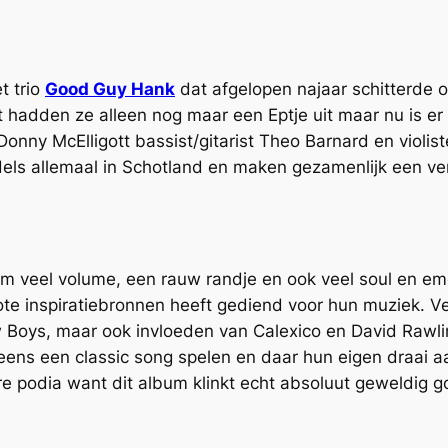
t trio
Good Guy Hank
dat afgelopen najaar schitterde o
hadden ze alleen nog maar een Eptje uit maar nu is er du
Donny McElligott bassist/gitarist Theo Barnard en viol
ddels allemaal in Schotland en maken gezamenlijk een v
tem veel volume, een rauw randje en ook veel soul en 
te inspiratiebronnen heeft gediend voor hun muziek. Ver
oys, maar ook invloeden van Calexico en David Rawling
ens een classic song spelen en daar hun eigen draai aa
ere podia want dit album klinkt echt absoluut geweldig goe