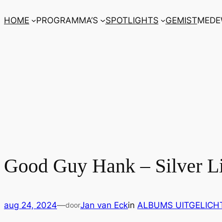
Ga
HOME
PROGRAMMA’S
SPOTLIGHTS
GEMIST
MEDE
naar
de
inhoud
Good Guy Hank – Silver L
aug 24, 2024
—
Jan van Eck
in
ALBUMS UITGELICH
door