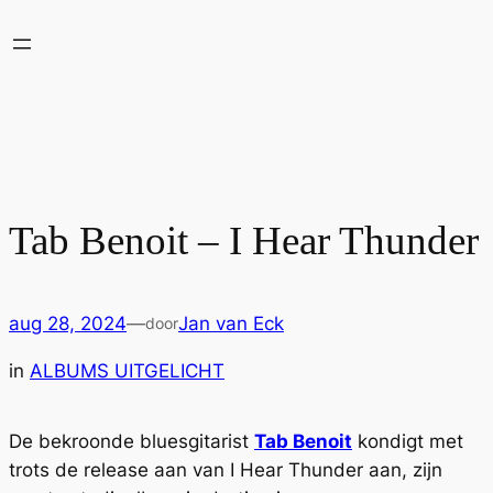
Ga
naar
de
inhoud
Tab Benoit – I Hear Thunder
aug 28, 2024
—
Jan van Eck
door
in
ALBUMS UITGELICHT
De bekroonde bluesgitarist
Tab Benoit
kondigt met
trots de release aan van I Hear Thunder aan, zijn