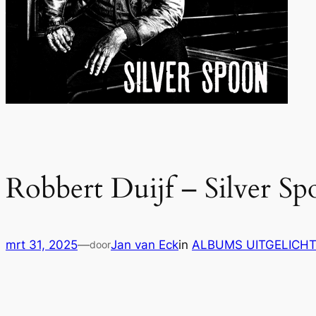
Robbert Duijf – Silver S
mrt 31, 2025
—
Jan van Eck
in
ALBUMS UITGELICH
door