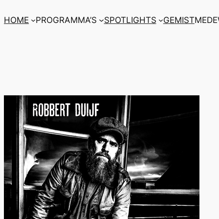
Ga
HOME
PROGRAMMA’S
SPOTLIGHTS
GEMIST
MEDE
naar
de
inhoud