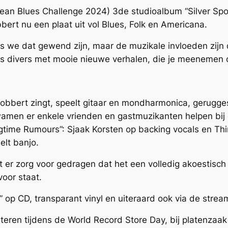
ean Blues Challenge 2024) 3de studioalbum “Silver Spo
ert nu een plaat uit vol Blues, Folk en Americana.
s we dat gewend zijn, maar de muzikale invloeden zijn d
is divers met mooie nieuwe verhalen, die je meenemen o
: Robbert zingt, speelt gitaar en mondharmonica, gerugg
amen er enkele vrienden en gastmuzikanten helpen bi
time Rumours”: Sjaak Korsten op backing vocals en Th
lt banjo.
 er zorg voor gedragen dat het een volledig akoestisch
oor staat.
op CD, transparant vinyl en uiteraard ook via de stream
teren tijdens de World Record Store Day, bij platenzaak 