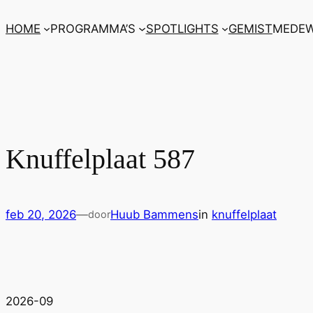
Ga
HOME
PROGRAMMA’S
SPOTLIGHTS
GEMIST
MEDEW
naar
de
inhoud
Knuffelplaat 587
feb 20, 2026
—
Huub Bammens
in
knuffelplaat
door
2026-09