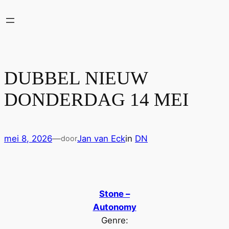
Ga
naar
de
inhoud
DUBBEL NIEUW
DONDERDAG 14 MEI
mei 8, 2026
—
Jan van Eck
in
DN
door
Stone –
Autonomy
Genre: