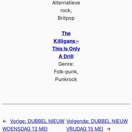
Alternatieve
rock,
Britpop
The
Killigans –
This Is Only
A Drill
Genre:
Folk-punk,
Punkrock
←
Vorige:
DUBBEL NIEUW
Volgende:
DUBBEL NIEUW
WOENSDAG 13 MEI
VRIJDAG 15 MEI
→