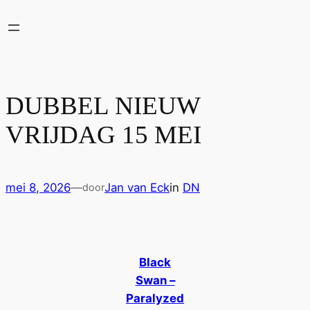
Ga
naar
de
inhoud
DUBBEL NIEUW
VRIJDAG 15 MEI
mei 8, 2026
—
Jan van Eck
in
DN
door
Black
Swan –
Paralyzed